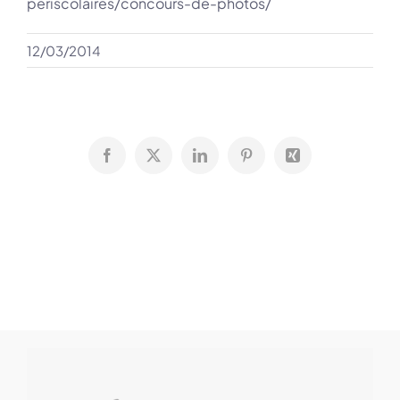
periscolaires/concours-de-photos/
12/03/2014
Facebook
X
LinkedIn
Pinterest
Xing