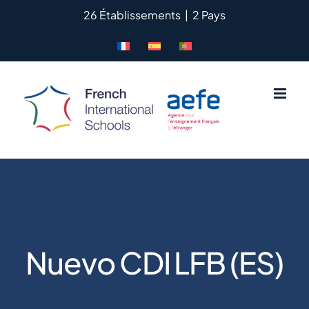
Skip
26 Établissements
|
2 Pays
to
content
Nuevo CDI LFB (ES)