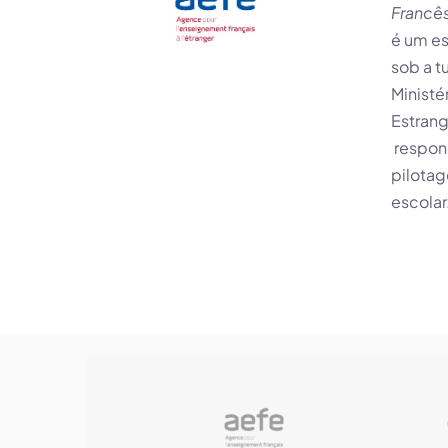
Francês
é um e
sob a t
Ministé
Estrang
respons
pilota
escolar