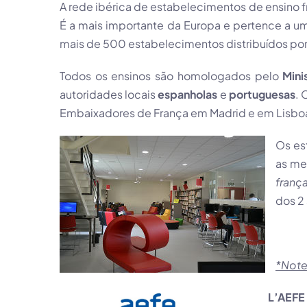
A rede ibérica de estabelecimentos de ensino f
É a mais importante da Europa e pertence a u
mais de 500 estabelecimentos distribuídos por
Todos os ensinos são homologados pelo
Mini
autoridades locais
espanholas
e
portuguesas
. 
Embaixadores de França em Madrid e em Lisbo
Os es
as me
franç
dos 2
*Note
L’AEF