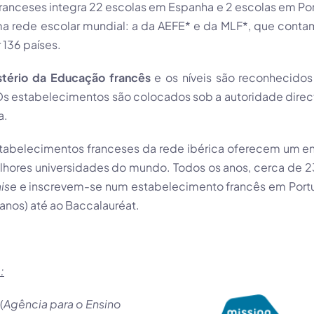
ranceses integra 22 escolas em Espanha e 2 escolas em Por
ma rede escolar mundial: a da
AEFE
* e da
MLF
*, que cont
 136 países.
stério da Educação francês
e os níveis são reconhecidos
Os estabelecimentos são colocados sob a autoridade direc
a.
tabelecimentos franceses da rede ibérica oferecem um ens
lhores universidades do mundo. Todos os anos, cerca de 
aise
e inscrevem-se num estabelecimento francês em Port
 anos) até ao
Baccalauréat
.
:
E
(
Agência para o Ensino