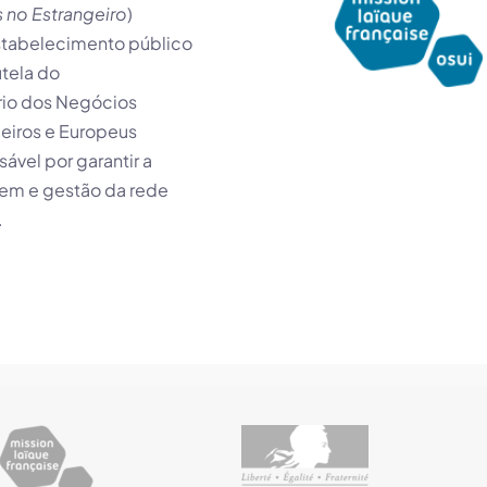
 no Estrangeiro
)
stabelecimento público
utela do
rio dos Negócios
eiros e Europeus
ável por garantir a
gem e gestão da rede
.