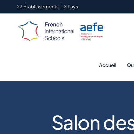
Passer
27 Établissements
|
2 Pays
au
contenu
Accueil
Qu
Salon des