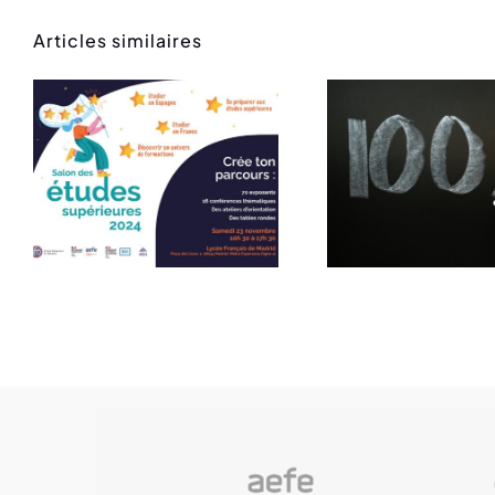
Articles similaires
100% de
1ère p
réussite au
LF M
Bachibac