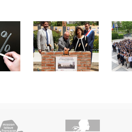
ierre au
EUROMAD
adrid
au LF Madrid