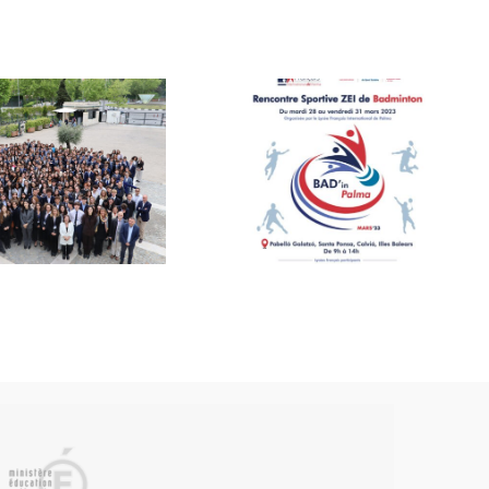
Salon des
Bad’In Palma
études
supérieures