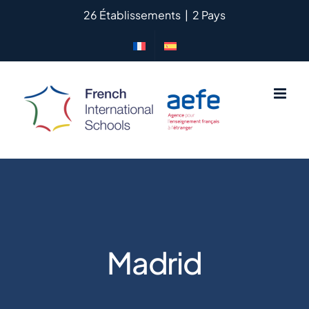
Saltar
26 Établissements
|
2 Pays
al
contenido
Madrid