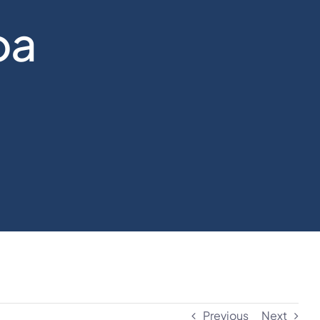
oa
Previous
Next