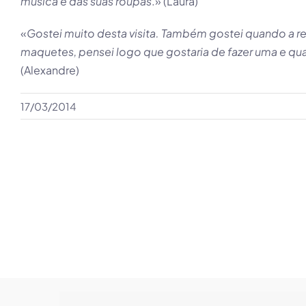
música e das suas roupas
.» (Laura)
«
Gostei muito desta visita. Também gostei quando a r
maquetes, pensei logo que gostaria de fazer uma e qua
(Alexandre)
17/03/2014