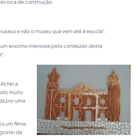
técnica de construção.
 museus e não o museu que vem até à escola
“.
m um enorme interesse pelo conteúdo desta
e
“.
 Achei a
tudo muito
ada por uma
os um filme.
gostei da