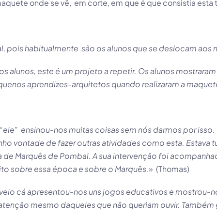
maquete onde se vê, em corte, em que é que consistia esta 
nal, pois habitualmente são os alunos que se deslocam aos
 alunos, este é um projeto a repetir. Os alunos mostrara
uenos aprendizes-arquitetos quando realizaram a maquet
“ele” ensinou-nos muitas coisas sem nós darmos por isso.
ho vontade de fazer outras atividades como esta. Estava 
da de Marquês de Pombal. A sua intervenção foi acompanh
ito sobre essa época e sobre o Marquês.
» (Thomas)
e veio cá apresentou-nos uns jogos educativos e mostrou-n
a atenção mesmo daqueles que não queriam ouvir. Também 